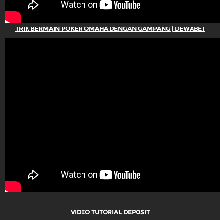
TRIK BERMAIN POKER OMAHA DENGAN GAMPANG | DEWABET
VIDEO TUTORIAL DEPOSIT