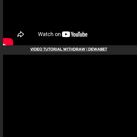
VIDEO TUTORIAL WITHDRAW | DEWABET