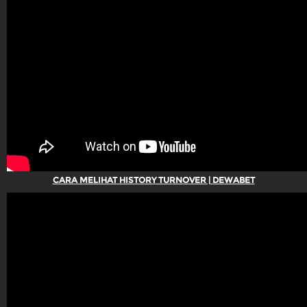
CARA MELIHAT HISTORY TURNOVER | DEWABET