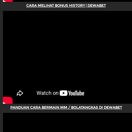
CARA MELIHAT BONUS HISTORY | DEWABET
PANDUAN CARA BERMAIN MM / BOLATANGKAS DI DEWABET