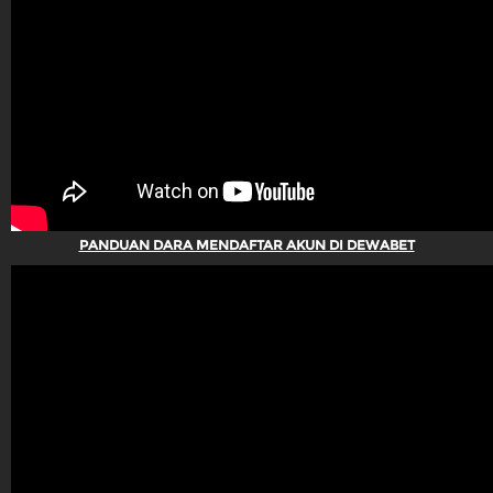
PANDUAN DARA MENDAFTAR AKUN DI DEWABET