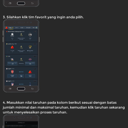
3. Silahkan klik tim favorit yang ingin anda pilih.
4. Masukkan nilai taruhan pada kolom berikut sesuai dengan batas
jumlah minimal dan maksimal taruhan, kemudian klik taruhan sekarang
untuk menyelesaikan proses taruhan.