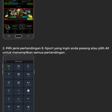
2. Pilih jenis pertandingan E-Sport yang ingin anda pasang atau pilih All
untuk menampilkan semua pertandingan .