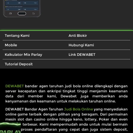
Tentang Kami
Anti Blokir
Mobile
Hubungi Kami
Kalkulator Mix Parlay
Link DEWABET
Tutorial Deposit
DEWABET
bandar agen taruhan judi bola online dilengkapi dengan
server kecepatan dan enkripsi tingkat tinggi menjamin keamanan
data dari member kami, Dewabet juga memberikan anda
kenyamanan dan keamanan untuk melakukan taruhan online.
DEWABET Bandar Agen Taruhan
Judi Bola Online
yang menyediakan
online game terbaik dengan pilihan yang beragam. Dari permainan
mesin slot dan casino online hingga keno, lottery, Poker dan even
olahraga terbesar. Kami mempermudah anda untuk mulai bermain
dengan proses pendaftaran yang cepat dan juga sistem deposit,