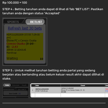
Rp 100.000 = 100
STEP 4 : Betting taruhan anda dapat di lihat di Tab "BET LIST". Pastikan
taruhan anda dengan status "Accepted"
STEP 5 : Untuk melihat taruhan betting anda partai yang sedang
berjalan atau bertanding atau belum keluar result akhir dapat dilihat di
stake.