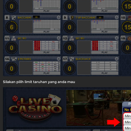
Silakan pilih limit taruhan yang anda mau