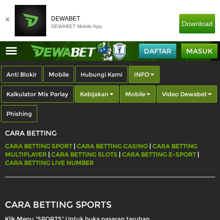
×
DEWABET
Download
DEWABET Mobile App
DAFTAR
MASUK
Anti Blokir
Mobile
Hubungi Kami
INFO
Kalkulator Mix Parlay
Kebijakan
Mobile
Video Dewabet
Phishing
CARA BETTING
CARA BETTING SPORT
|
CARA BETTING CASINO
|
CARA BETTING
MULTIPLAYER
|
CARA BETTING SLOTS
|
CARA BETTING E-SPORT
|
CARA BETTING LIVE NUMBER
CARA BETTING SPORTS
Klik Menu "SPORTS" Untuk buka pasaran taruhan