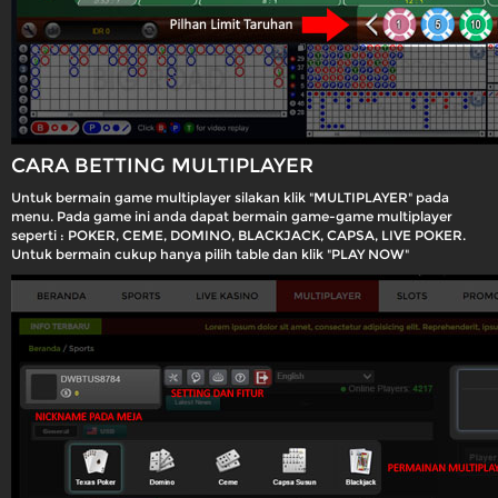
CARA BETTING MULTIPLAYER
Untuk bermain game multiplayer silakan klik "MULTIPLAYER" pada
menu. Pada game ini anda dapat bermain game-game multiplayer
seperti : POKER, CEME, DOMINO, BLACKJACK, CAPSA, LIVE POKER.
Untuk bermain cukup hanya pilih table dan klik "PLAY NOW"