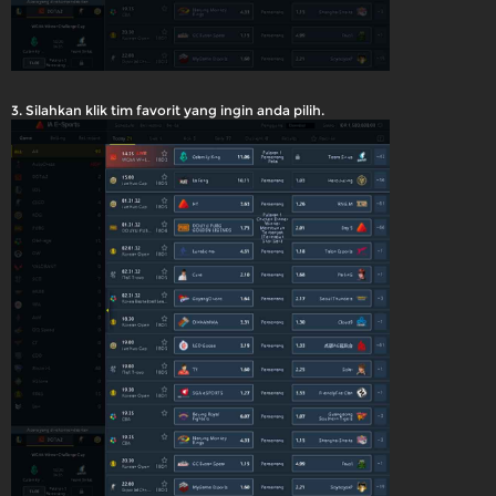
3. Silahkan klik tim favorit yang ingin anda pilih.