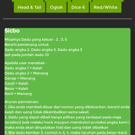
Head & Tail
Oglok
Dice 6
Red/White
Sicbo
Misalnya Dadu yang keluar : 2 , 3, 5
Berarti pemenang untuk
Dadu angka 2, Dadu angka 3, Dadu angka 5
bet pada jumlah dadu 10
Apabila user menebak :
Dadu angka 1 = Kalah
Dadu angka 2 = Menang
Genap = Menang
Ganjil = Kalah
Besar = Kalah
Kecil = Menang
Aturan permainan:
1. Jika anda membeli diluar dari nomor yang dikeluarkan, berarti anda
kalah dan uang tidak dikembalikan sama sekali.
2. Dadu yang dapat dibeli hanya pilihan yang terdapat pada meja
tersebut( baik melalui hack maupun membobol proteksi angka kami )
maka anda akan dinyatakan fold dan uang tidak dibalikan
3. Bila dadu kembar 3, contoh 4, 4, 4. maka taruhan pada besar-kecil,