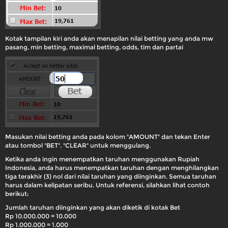
Kotak tampilan kiri anda akan menapilan nilai betting yang anda mw
pasang, min betting, maximal betting, odds, tim dan partai
Masukan nilai betting anda pada kolom "AMOUNT" dan tekan Enter
atau tombol "BET". "CLEAR" untuk menggulang.
Ketika anda ingin menempatkan taruhan menggunakan Rupiah
Indonesia, anda harus menempatkan taruhan dengan menghilangkan
tiga terakhir (3) nol dari nilai taruhan yang diinginkan. Semua taruhan
harus dalam kelipatan seribu. Untuk referensi, silahkan lihat contoh
berikut:
Jumlah taruhan diinginkan yang akan diketik di kotak Bet
Rp 10.000.000 = 10.000
Rp 1.000.000 = 1.000