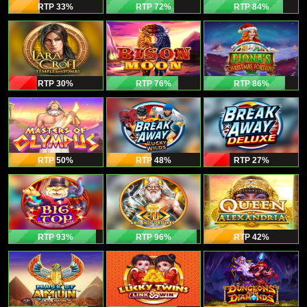
RTP 33
%
RTP 72
%
RTP 84
%
RTP 30
%
RTP 76
%
RTP 86
%
RTP 50
%
RTP 48
%
RTP 27
%
RTP 93
%
RTP 96
%
RTP 42
%