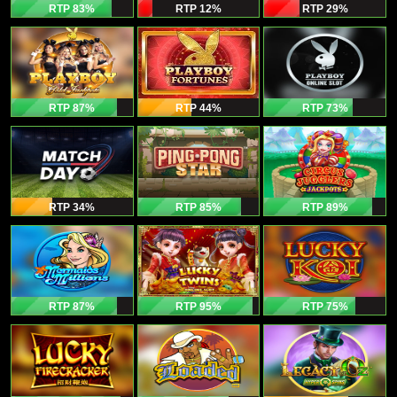
RTP 83
%
RTP 12
%
RTP 29
%
RTP 87
%
RTP 44
%
RTP 73
%
RTP 34
%
RTP 85
%
RTP 89
%
RTP 87
%
RTP 95
%
RTP 75
%