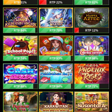
RTP 51
%
RTP 22
%
RTP 82
%
RTP 94
%
RTP 78
%
RTP 12
%
RTP 74
%
RTP 93
%
RTP 86
%
RTP 88
%
RTP 94
%
RTP 72
%