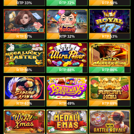
RTP 33
%
RTP 72
%
RTP 58
%
RTP 57
%
RTP 32
%
RTP 53
%
RTP 56
%
RTP 88
%
RTP 86
%
RTP 63
%
RTP 49
%
RTP 69
%