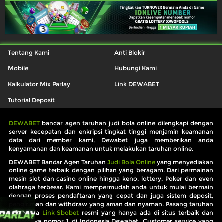
Tentang Kami
Anti Blokir
Mobile
Hubungi Kami
Kalkulator Mix Parlay
Link DEWABET
Tutorial Deposit
DEWABET
bandar agen taruhan judi bola online dilengkapi dengan
server kecepatan dan enkripsi tingkat tinggi menjamin keamanan
data dari member kami, Dewabet juga memberikan anda
kenyamanan dan keamanan untuk melakukan taruhan online.
DEWABET Bandar Agen Taruhan
Judi Bola Online
yang menyediakan
online game terbaik dengan pilihan yang beragam. Dari permainan
mesin slot dan casino online hingga keno, lottery, Poker dan even
olahraga terbesar. Kami mempermudah anda untuk mulai bermain
dengan proses pendaftaran yang cepat dan juga sistem deposit,
pengiriman dan withdraw yang aman dan nyaman. Pasang taruhan
bola anda
Link Sbobet
resmi yang hanya ada di situs terbaik dan
terpercaya nomor 1 di Indonesia Dewabet. Customer service yang