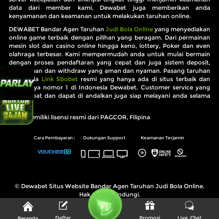
data dari member kami, Dewabet juga memberikan anda
kenyamanan dan keamanan untuk melakukan taruhan online.
DEWABET Bandar Agen Taruhan
Judi Bola Online
yang menyediakan
online game terbaik dengan pilihan yang beragam. Dari permainan
mesin slot dan casino online hingga keno, lottery, Poker dan even
olahraga terbesar. Kami mempermudah anda untuk mulai bermain
dengan proses pendaftaran yang cepat dan juga sistem deposit,
pengiriman dan withdraw yang aman dan nyaman. Pasang taruhan
bola anda
Link Sbobet
resmi yang hanya ada di situs terbaik dan
terpercaya nomor 1 di Indonesia Dewabet. Customer service yang
bersahabat dan dapat di andalkan juga siap melayani anda selama
24/7.
Kami memiliki lisensi resmi dari PAGCOR, Filipina
Cara Pembayaran :
Dukungan Support
Keamanan Terjamin
CHOOSE YOUR BETTING
© Dewabet Situs Website Bandar Agen Taruhan Judi Bola Online.
Hak Cipta Dilindungi.
Daftar
Promosi
Live Chat
Beranda